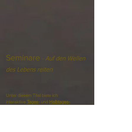
Seminare
-
Auf den Wellen
des Lebens reiten
Unter diesem Titel biete ich
interaktive
Tages-
und
Halbtages-
Seminare
im
Bereich Selbstmanagement und
Persönlichkeitsentfaltung an. Dabei ist der
Schwerpunkt, praktische Methoden und