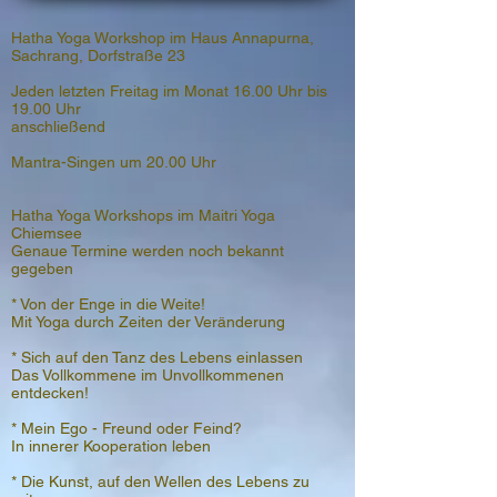
Hatha Yoga Workshop im Haus Annapurna,
Sachrang, Dorfstraße 23
Jeden letzten Freitag im Monat 16.00 Uhr bis
19.00 Uhr
anschließend
Mantra-Singen um 20.00 Uhr
Hatha Yoga Workshops im Maitri Yoga
Chiemsee
Genaue Termine werden noch bekannt
gegeben
* Von der Enge in die Weite!
Mit Yoga durch Zeiten der Veränderung
* Sich auf den Tanz des Lebens einlassen
Das Vollkommene im Unvollkommenen
entdecken!
* Mein Ego - Freund oder Feind?
In innerer Kooperation leben
* Die Kunst, auf den Wellen des Lebens zu